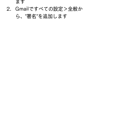
ます
Gmailですべての設定＞全般か
ら、”署名”を追加します
手順は各リンクからお進みください。
株式会社CBE-A
​サポートサイト
〒990-0022
​山形県山形市東山形2-8-20
お問合せフォーム