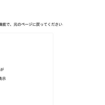
」機能で、元のページに戻ってください
材が　
表示